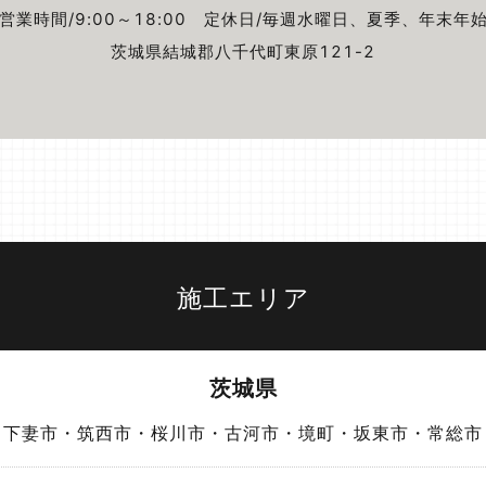
営業時間/9:00～18:00
定休日/毎週⽔曜⽇、夏季、年末年
茨城県結城郡⼋千代町東原121-2
施工エリア
茨城県
・下妻市・筑西市・桜川市・古河市・境町・坂東市・常総市