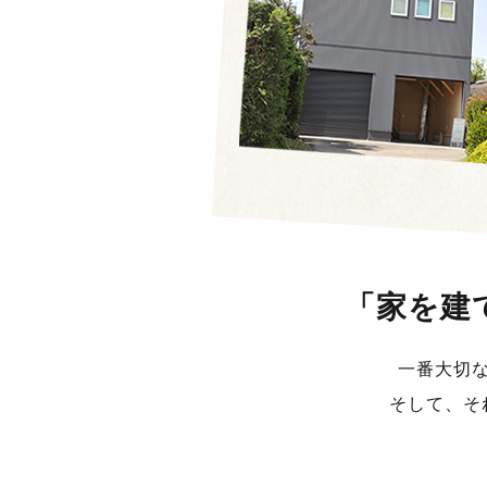
「家を建
一番大切
そして、そ