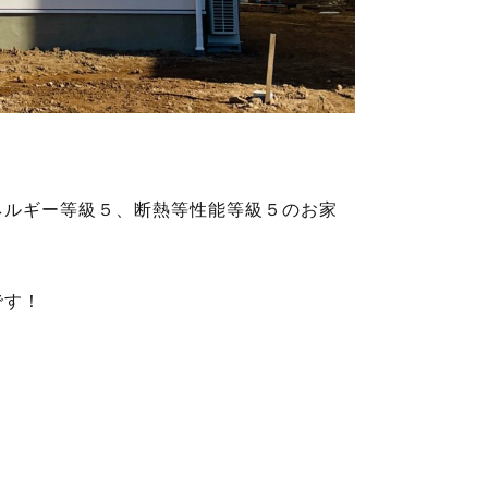
ネルギー等級５、断熱等性能等級５のお家
です！