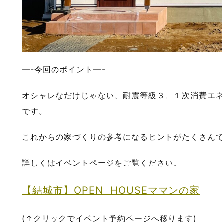
—-
今回のポイント
—-
オシャレなだけじゃない、耐震等級３、１次消費エ
です。
これからの家づくりの参考になるヒントがたくさん
詳しくはイベントページをご覧ください。
【結城市】OPEN
HOUSEママンの家
(↑
クリックでイベント予約ページへ移ります
)