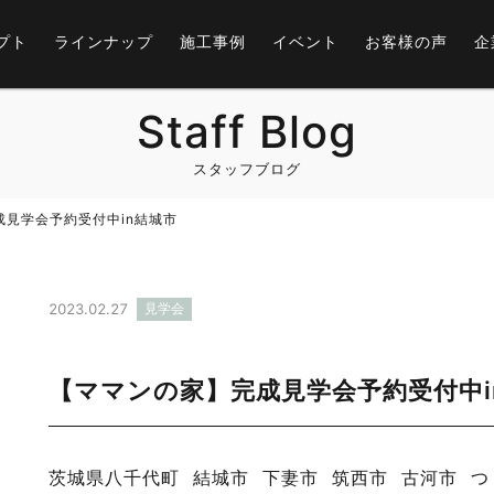
プト
ラインナップ
施工事例
イベント
お客様の声
企
Staff Blog
スタッフブログ
成見学会予約受付中in結城市
2023.02.27
見学会
【ママンの家】完成見学会予約受付中i
茨城県八千代町
結城市
下妻市
筑西市
古河市
つ