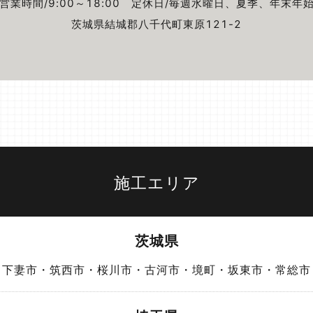
営業時間/9:00～18:00
定休日/毎週⽔曜⽇、夏季、年末年
茨城県結城郡⼋千代町東原121-2
施工エリア
茨城県
・下妻市・筑西市・桜川市・古河市・境町・坂東市・常総市