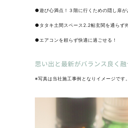
●遊び心満点！３階に行くための隠し扉が
●タタキ土間スペース2.2帖玄関を通らず
●エアコンを頼らず快適に過ごせる！
思い出と最新がバランス良く融
※写真は当社施工事例となりイメージです