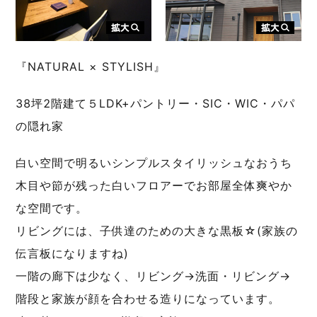
『NATURAL × STYLISH』
38坪2階建て５LDK+パントリー・SIC・WIC・パパ
の隠れ家
白い空間で明るいシンプルスタイリッシュなおうち
木目や節が残った白いフロアーでお部屋全体爽やか
な空間です。
リビングには、子供達のための大きな黒板☆(家族の
伝言板になりますね)
一階の廊下は少なく、リビング→洗面・リビング→
階段と家族が顔を合わせる造りになっています。